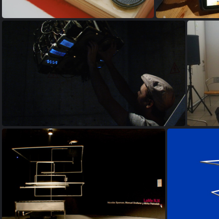
Receptor de ondas para casas distritales que ya no existen
2018
20180520122709-b65d206f