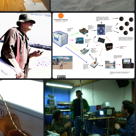
0-c8c79461
20180520122439-30efcf6e
122445-cc8e1749
20180520122445-a00af7dd