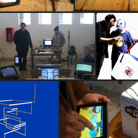
0520122441-8f28d441
2018052012244
20180520122446-56524e6b
20180520